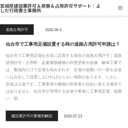
宮城県建設業許可＆産廃＆占用許可サポート｜よ
しだ行政書士事務所
道路占用許可
2026.08.4
仙台市で工事用足場設置する時の道路占用許可申請は？
仙台市で工事用足場を歩道に設置する場合の道路占用許可｜道路
使用許可・占用料・必要書類建物の外壁塗装や改修、解体工事で
は、敷地内だけで足場を収めきれず、足場や仮囲いの一部を歩道
へはみ出して設置しなければならない場面があります。しかし、
歩道は公道です。工事業者や建物の所有者が自由に使える場所で
はありません。仙台市が管理する歩道や車道に工事用足場、仮囲
い、朝…
建設業許可の業種別解説
2026.07.23