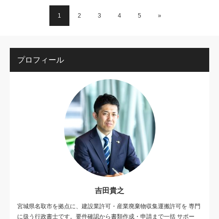
1
2
3
4
5
»
プロフィール
吉田貴之
宮城県名取市を拠点に、建設業許可・産業廃棄物収集運搬許可を 専門
に扱う行政書士です。要件確認から書類作成・申請まで一括 サポー